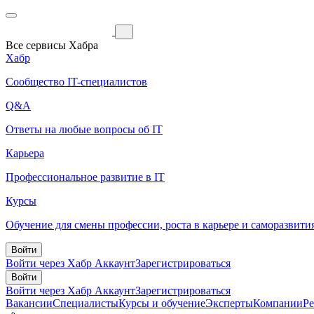
Все сервисы Хабра
Хабр
Сообщество IT-специалистов
Q&A
Ответы на любые вопросы об IT
Карьера
Профессиональное развитие в IT
Курсы
Обучение для смены профессии, роста в карьере и саморазвити
Войти
Войти через Хабр Аккаунт
Зарегистрироваться
Войти
Войти через Хабр Аккаунт
Зарегистрироваться
Вакансии
Специалисты
Курсы и обучение
Эксперты
Компании
Р