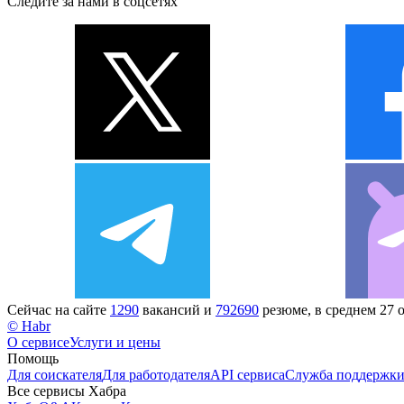
Следите за нами в соцсетях
Сейчас на сайте
1290
вакансий и
792690
резюме, в среднем 27 
© Habr
О сервисе
Услуги и цены
Помощь
Для соискателя
Для работодателя
API сервиса
Служба поддержк
Все сервисы Хабра