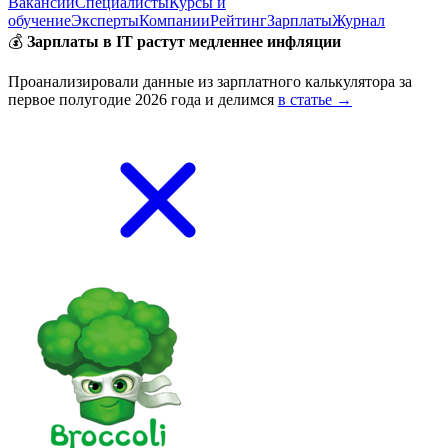
Вакансии
Специалисты
Курсы и
обучение
Эксперты
Компании
Рейтинг
Зарплаты
Журнал
💰
Зарплаты в IT растут медленнее инфляции
Проанализировали данные из зарплатного калькулятора за
первое полугодие 2026 года и делимся
в статье →