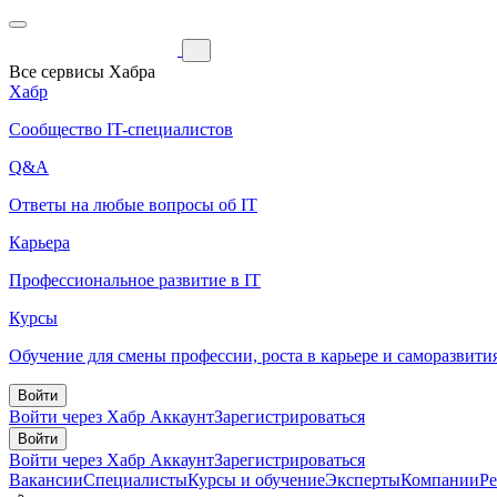
Все сервисы Хабра
Хабр
Сообщество IT-специалистов
Q&A
Ответы на любые вопросы об IT
Карьера
Профессиональное развитие в IT
Курсы
Обучение для смены профессии, роста в карьере и саморазвити
Войти
Войти через Хабр Аккаунт
Зарегистрироваться
Войти
Войти через Хабр Аккаунт
Зарегистрироваться
Вакансии
Специалисты
Курсы и обучение
Эксперты
Компании
Р