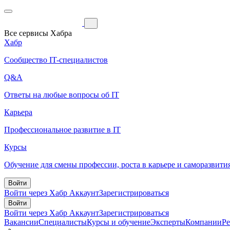
Все сервисы Хабра
Хабр
Сообщество IT-специалистов
Q&A
Ответы на любые вопросы об IT
Карьера
Профессиональное развитие в IT
Курсы
Обучение для смены профессии, роста в карьере и саморазвити
Войти
Войти через Хабр Аккаунт
Зарегистрироваться
Войти
Войти через Хабр Аккаунт
Зарегистрироваться
Вакансии
Специалисты
Курсы и обучение
Эксперты
Компании
Р