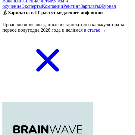
Вакансии
Специалисты
Курсы и
обучение
Эксперты
Компании
Рейтинг
Зарплаты
Журнал
💰
Зарплаты в IT растут медленнее инфляции
Проанализировали данные из зарплатного калькулятора за
первое полугодие 2026 года и делимся
в статье →