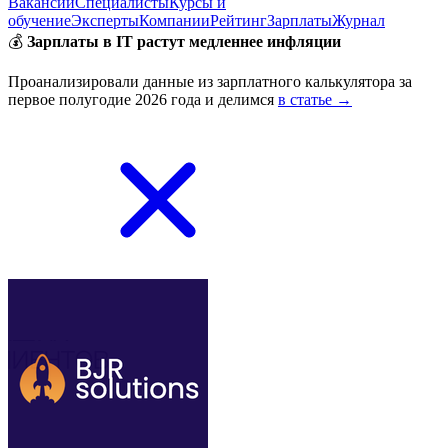
Вакансии
Специалисты
Курсы и
обучение
Эксперты
Компании
Рейтинг
Зарплаты
Журнал
💰
Зарплаты в IT растут медленнее инфляции
Проанализировали данные из зарплатного калькулятора за
первое полугодие 2026 года и делимся
в статье →