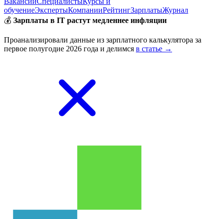
Вакансии
Специалисты
Курсы и
обучение
Эксперты
Компании
Рейтинг
Зарплаты
Журнал
💰
Зарплаты в IT растут медленнее инфляции
Проанализировали данные из зарплатного калькулятора за
первое полугодие 2026 года и делимся
в статье →