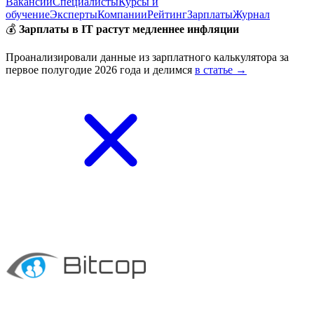
Вакансии
Специалисты
Курсы и
обучение
Эксперты
Компании
Рейтинг
Зарплаты
Журнал
💰
Зарплаты в IT растут медленнее инфляции
Проанализировали данные из зарплатного калькулятора за
первое полугодие 2026 года и делимся
в статье →