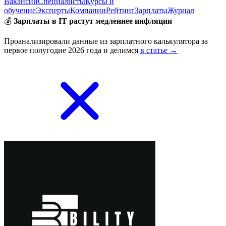
Вакансии
Специалисты
Курсы и
обучение
Эксперты
Компании
Рейтинг
Зарплаты
Журнал
💰
Зарплаты в IT растут медленнее инфляции
Проанализировали данные из зарплатного калькулятора за
первое полугодие 2026 года и делимся
в статье →