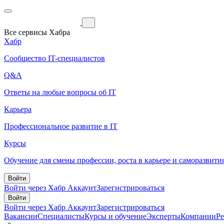
Все сервисы Хабра
Хабр
Сообщество IT-специалистов
Q&A
Ответы на любые вопросы об IT
Карьера
Профессиональное развитие в IT
Курсы
Обучение для смены профессии, роста в карьере и саморазвити
Войти
Войти через Хабр Аккаунт
Зарегистрироваться
Войти
Войти через Хабр Аккаунт
Зарегистрироваться
Вакансии
Специалисты
Курсы и обучение
Эксперты
Компании
Р