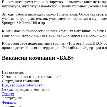
В настоящее время специализируется на выпуске книг не тольк
литература, литература non-fiction и занимательные учебные н
За годы работы выпущено около 15 млн. книг. Основная страт
учеными, преподавателями, учителями, историками и журналист
Springer, McGraw-Hill и др.
Книги можно приобрести во всех крупных магазинах, включая 
виде книги можно купить в крупнейших мировых и российских и
Книготорговое подразделение группы «Торговый дом ИКС» ос
производителей на всей территории Российской Федерации и в
Вакансии компании «БХВ»
Нет вакансий
У компании нет открытых вакансий
Сотрудники компании
Все, кто здесь работал (4)
Откуда приходят в компанию
Tproger
1 сотрудник
Фриланс
1 сотрудник