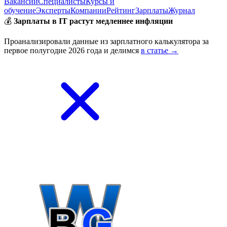
Вакансии
Специалисты
Курсы и
обучение
Эксперты
Компании
Рейтинг
Зарплаты
Журнал
💰
Зарплаты в IT растут медленнее инфляции
Проанализировали данные из зарплатного калькулятора за
первое полугодие 2026 года и делимся
в статье →