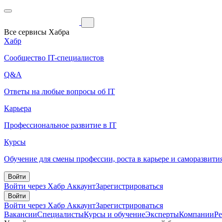
Все сервисы Хабра
Хабр
Сообщество IT-специалистов
Q&A
Ответы на любые вопросы об IT
Карьера
Профессиональное развитие в IT
Курсы
Обучение для смены профессии, роста в карьере и саморазвити
Войти
Войти через Хабр Аккаунт
Зарегистрироваться
Войти
Войти через Хабр Аккаунт
Зарегистрироваться
Вакансии
Специалисты
Курсы и обучение
Эксперты
Компании
Р