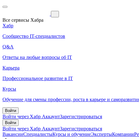
Все сервисы Хабра
Хабр
Сообщество IT-специалистов
Q&A
Ответы на любые вопросы об IT
Карьера
Профессиональное развитие в IT
Курсы
Обучение для смены профессии, роста в карьере и саморазвити
Войти
Войти через Хабр Аккаунт
Зарегистрироваться
Войти
Войти через Хабр Аккаунт
Зарегистрироваться
Вакансии
Специалисты
Курсы и обучение
Эксперты
Компании
Р