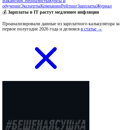
Вакансии
Специалисты
Курсы и
обучение
Эксперты
Компании
Рейтинг
Зарплаты
Журнал
💰
Зарплаты в IT растут медленнее инфляции
Проанализировали данные из зарплатного калькулятора за
первое полугодие 2026 года и делимся
в статье →