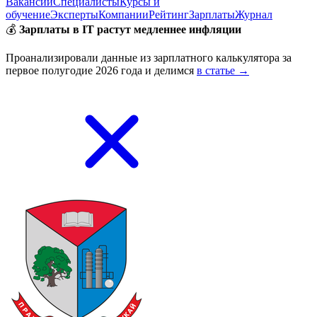
Вакансии
Специалисты
Курсы и
обучение
Эксперты
Компании
Рейтинг
Зарплаты
Журнал
💰
Зарплаты в IT растут медленнее инфляции
Проанализировали данные из зарплатного калькулятора за
первое полугодие 2026 года и делимся
в статье →