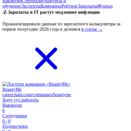
Вакансии
Специалисты
Курсы и
обучение
Эксперты
Компании
Рейтинг
Зарплаты
Журнал
💰
Зарплаты в IT растут медленнее инфляции
Проанализировали данные из зарплатного калькулятора за
первое полугодие 2026 года и делимся
в статье →
BeautyMe
career.habr.com/companies/beautyme
Хочу тут работать
Вакансии
0
Сотрудники
0 / 0
Подписчики