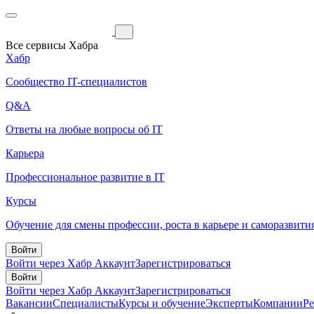
Все сервисы Хабра
Хабр
Сообщество IT-специалистов
Q&A
Ответы на любые вопросы об IT
Карьера
Профессиональное развитие в IT
Курсы
Обучение для смены профессии, роста в карьере и саморазвити
Войти
Войти через Хабр Аккаунт
Зарегистрироваться
Войти
Войти через Хабр Аккаунт
Зарегистрироваться
Вакансии
Специалисты
Курсы и обучение
Эксперты
Компании
Р