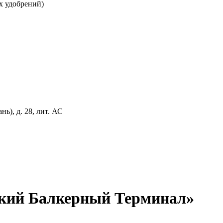
х удобрений)
ь), д. 28, лит. АС
ский Балкерный Терминал»