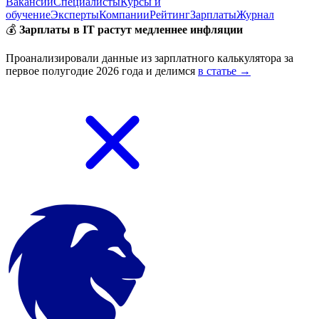
Вакансии
Специалисты
Курсы и
обучение
Эксперты
Компании
Рейтинг
Зарплаты
Журнал
💰
Зарплаты в IT растут медленнее инфляции
Проанализировали данные из зарплатного калькулятора за
первое полугодие 2026 года и делимся
в статье →