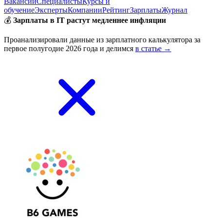
Вакансии
Специалисты
Курсы и
обучение
Эксперты
Компании
Рейтинг
Зарплаты
Журнал
💰
Зарплаты в IT растут медленнее инфляции
Проанализировали данные из зарплатного калькулятора за
первое полугодие 2026 года и делимся
в статье →