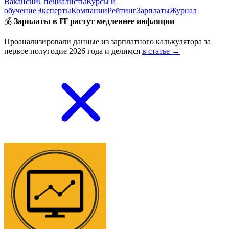
Вакансии
Специалисты
Курсы и
обучение
Эксперты
Компании
Рейтинг
Зарплаты
Журнал
💰
Зарплаты в IT растут медленнее инфляции
Проанализировали данные из зарплатного калькулятора за
первое полугодие 2026 года и делимся
в статье →