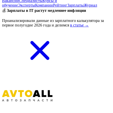
Вакансии
Специалисты
Курсы и
обучение
Эксперты
Компании
Рейтинг
Зарплаты
Журнал
💰
Зарплаты в IT растут медленнее инфляции
Проанализировали данные из зарплатного калькулятора за
первое полугодие 2026 года и делимся
в статье →