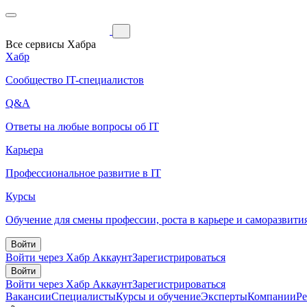
Все сервисы Хабра
Хабр
Сообщество IT-специалистов
Q&A
Ответы на любые вопросы об IT
Карьера
Профессиональное развитие в IT
Курсы
Обучение для смены профессии, роста в карьере и саморазвити
Войти
Войти через Хабр Аккаунт
Зарегистрироваться
Войти
Войти через Хабр Аккаунт
Зарегистрироваться
Вакансии
Специалисты
Курсы и обучение
Эксперты
Компании
Р