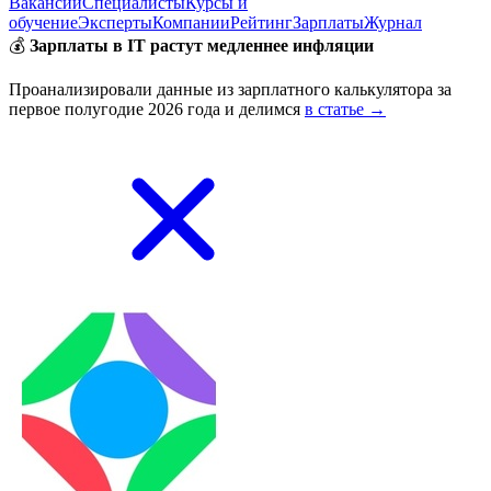
Вакансии
Специалисты
Курсы и
обучение
Эксперты
Компании
Рейтинг
Зарплаты
Журнал
💰
Зарплаты в IT растут медленнее инфляции
Проанализировали данные из зарплатного калькулятора за
первое полугодие 2026 года и делимся
в статье →