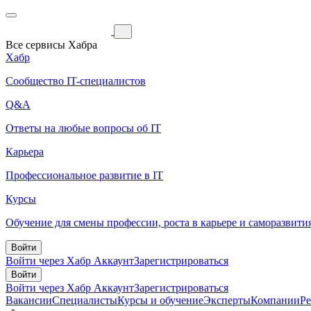
Все сервисы Хабра
Хабр
Сообщество IT-специалистов
Q&A
Ответы на любые вопросы об IT
Карьера
Профессиональное развитие в IT
Курсы
Обучение для смены профессии, роста в карьере и саморазвити
Войти
Войти через Хабр Аккаунт
Зарегистрироваться
Войти
Войти через Хабр Аккаунт
Зарегистрироваться
Вакансии
Специалисты
Курсы и обучение
Эксперты
Компании
Р