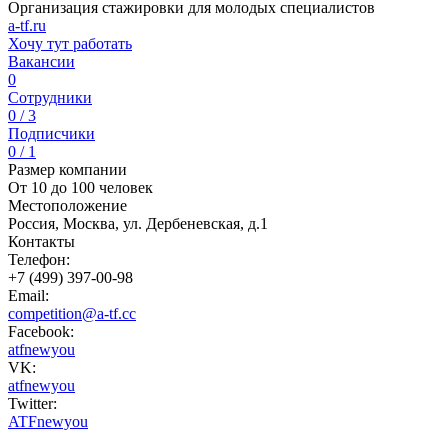
Организация стажировки для молодых специалистов
a-tf.ru
Хочу тут работать
Вакансии
0
Сотрудники
0 / 3
Подписчики
0 / 1
Размер компании
От 10 до 100 человек
Местоположение
Россия, Москва, ул. Дербеневская, д.1
Контакты
Телефон:
+7 (499) 397-00-98
Email:
competition@a-tf.cc
Facebook:
atfnewyou
VK:
atfnewyou
Twitter:
ATFnewyou