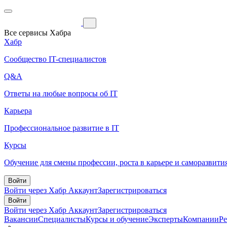
Все сервисы Хабра
Хабр
Сообщество IT-специалистов
Q&A
Ответы на любые вопросы об IT
Карьера
Профессиональное развитие в IT
Курсы
Обучение для смены профессии, роста в карьере и саморазвити
Войти
Войти через Хабр Аккаунт
Зарегистрироваться
Войти
Войти через Хабр Аккаунт
Зарегистрироваться
Вакансии
Специалисты
Курсы и обучение
Эксперты
Компании
Р