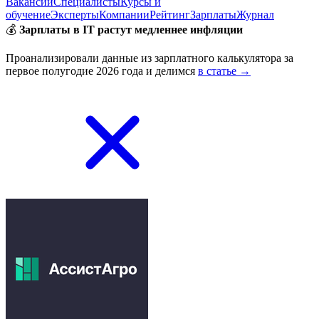
Вакансии
Специалисты
Курсы и
обучение
Эксперты
Компании
Рейтинг
Зарплаты
Журнал
💰
Зарплаты в IT растут медленнее инфляции
Проанализировали данные из зарплатного калькулятора за
первое полугодие 2026 года и делимся
в статье →