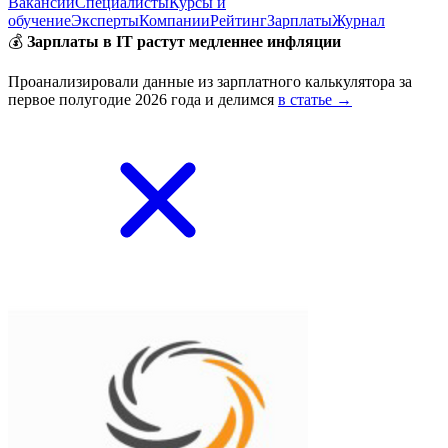
Вакансии
Специалисты
Курсы и
обучение
Эксперты
Компании
Рейтинг
Зарплаты
Журнал
💰
Зарплаты в IT растут медленнее инфляции
Проанализировали данные из зарплатного калькулятора за
первое полугодие 2026 года и делимся
в статье →