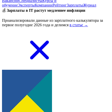
Вакансии
Специалисты
Курсы и
обучение
Эксперты
Компании
Рейтинг
Зарплаты
Журнал
💰
Зарплаты в IT растут медленнее инфляции
Проанализировали данные из зарплатного калькулятора за
первое полугодие 2026 года и делимся
в статье →