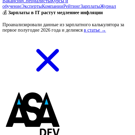
Вакансии
Специалисты
Курсы и
обучение
Эксперты
Компании
Рейтинг
Зарплаты
Журнал
💰
Зарплаты в IT растут медленнее инфляции
Проанализировали данные из зарплатного калькулятора за
первое полугодие 2026 года и делимся
в статье →