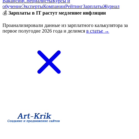
Вакансии
Специалисты
Курсы и
обучение
Эксперты
Компании
Рейтинг
Зарплаты
Журнал
💰
Зарплаты в IT растут медленнее инфляции
Проанализировали данные из зарплатного калькулятора за
первое полугодие 2026 года и делимся
в статье →