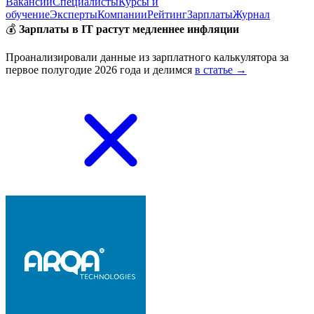
Вакансии
Специалисты
Курсы и
обучение
Эксперты
Компании
Рейтинг
Зарплаты
Журнал
💰
Зарплаты в IT растут медленнее инфляции
Проанализировали данные из зарплатного калькулятора за
первое полугодие 2026 года и делимся
в статье →