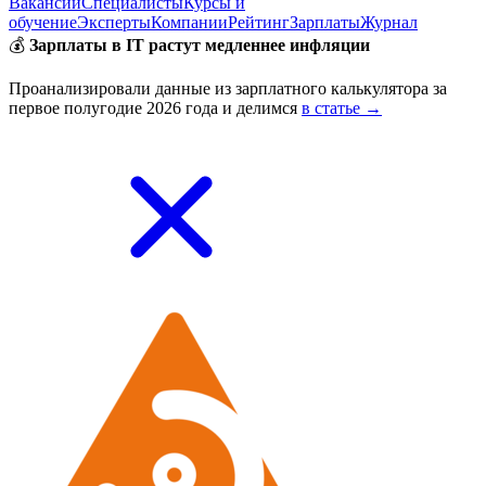
Вакансии
Специалисты
Курсы и
обучение
Эксперты
Компании
Рейтинг
Зарплаты
Журнал
💰
Зарплаты в IT растут медленнее инфляции
Проанализировали данные из зарплатного калькулятора за
первое полугодие 2026 года и делимся
в статье →