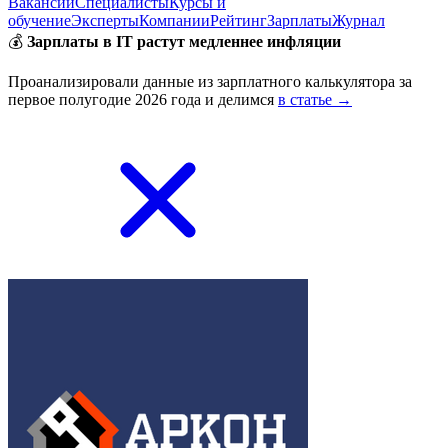
Вакансии
Специалисты
Курсы и
обучение
Эксперты
Компании
Рейтинг
Зарплаты
Журнал
💰
Зарплаты в IT растут медленнее инфляции
Проанализировали данные из зарплатного калькулятора за
первое полугодие 2026 года и делимся
в статье →