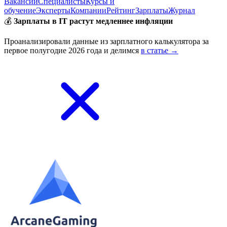
Вакансии
Специалисты
Курсы и
обучение
Эксперты
Компании
Рейтинг
Зарплаты
Журнал
💰
Зарплаты в IT растут медленнее инфляции
Проанализировали данные из зарплатного калькулятора за
первое полугодие 2026 года и делимся
в статье →