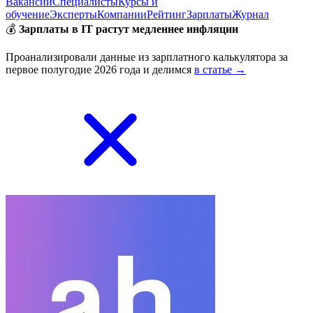
Вакансии
Специалисты
Курсы и
обучение
Эксперты
Компании
Рейтинг
Зарплаты
Журнал
💰
Зарплаты в IT растут медленнее инфляции
Проанализировали данные из зарплатного калькулятора за
первое полугодие 2026 года и делимся
в статье →