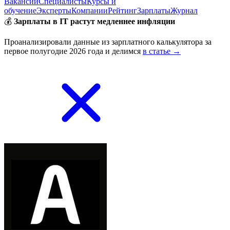
Вакансии
Специалисты
Курсы и
обучение
Эксперты
Компании
Рейтинг
Зарплаты
Журнал
💰
Зарплаты в IT растут медленнее инфляции
Проанализировали данные из зарплатного калькулятора за
первое полугодие 2026 года и делимся
в статье →