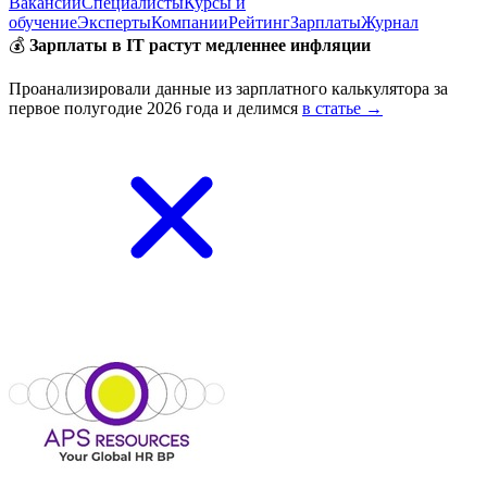
Вакансии
Специалисты
Курсы и
обучение
Эксперты
Компании
Рейтинг
Зарплаты
Журнал
💰
Зарплаты в IT растут медленнее инфляции
Проанализировали данные из зарплатного калькулятора за
первое полугодие 2026 года и делимся
в статье →