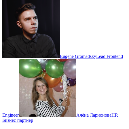
Eugene Gromadsky
Lead Frontend
Engineer
Алёна Ларионова
HR
Бизнес-партнер