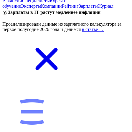
Вакансии
Специалисты
Курсы и
обучение
Эксперты
Компании
Рейтинг
Зарплаты
Журнал
💰
Зарплаты в IT растут медленнее инфляции
Проанализировали данные из зарплатного калькулятора за
первое полугодие 2026 года и делимся
в статье →