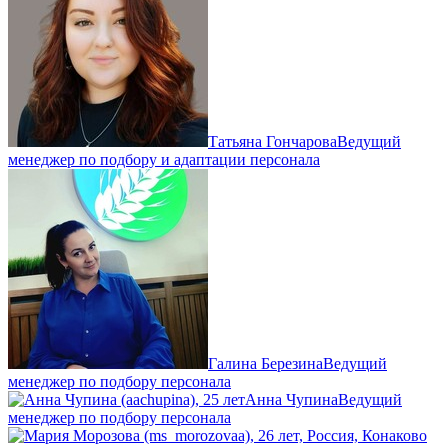
Татьяна Гончарова
Ведущий
менеджер по подбору и адаптации персонала
Галина Березина
Ведущий
менеджер по подбору персонала
Анна Чупина
Ведущий
менеджер по подбору персонала