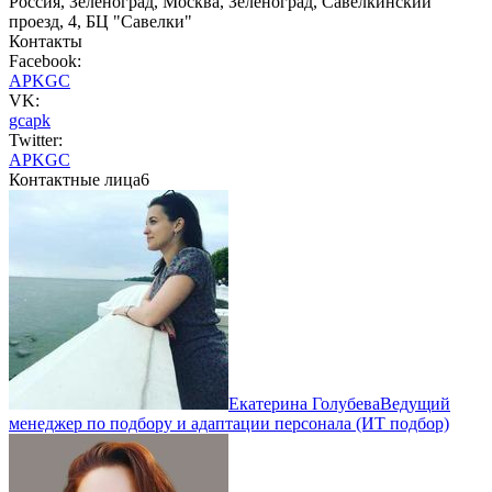
Россия, Зеленоград, Москва, Зеленоград, Савёлкинский
проезд, 4, БЦ "Савелки"
Контакты
Facebook:
APKGC
VK:
gcapk
Twitter:
APKGC
Контактные лица
6
Екатерина Голубева
Ведущий
менеджер по подбору и адаптации персонала (ИТ подбор)