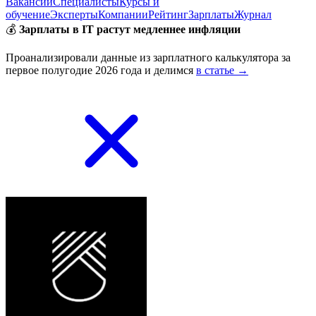
Вакансии
Специалисты
Курсы и
обучение
Эксперты
Компании
Рейтинг
Зарплаты
Журнал
💰
Зарплаты в IT растут медленнее инфляции
Проанализировали данные из зарплатного калькулятора за
первое полугодие 2026 года и делимся
в статье →