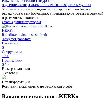
Вакансии
Специалисты
Курсы и
обучение
Эксперты
Компании
Рейтинг
Зарплаты
Журнал
У этой компании нет администратора, который бы мог
редактировать информацию, управлять кураторами и оценкой
и размещать вакансии
Стать администратором
KERK
linkedin.com/in/anastasia-kerk
Хочу тут работать
Вакансии
0
Сотрудники
1 / 1
Подписчики
0 / 0
Размер компании
1 человек
Нет информации
Компания пока ничего не рассказала о себе
Вакансии компании «KERK»