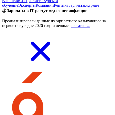
Вакансии
Специалисты
Курсы и
обучение
Эксперты
Компании
Рейтинг
Зарплаты
Журнал
💰
Зарплаты в IT растут медленнее инфляции
Проанализировали данные из зарплатного калькулятора за
первое полугодие 2026 года и делимся
в статье →