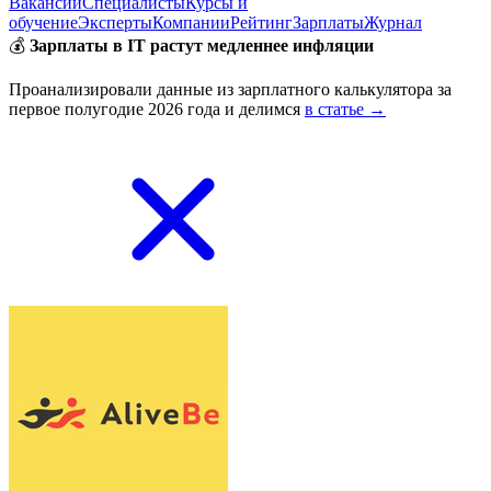
Вакансии
Специалисты
Курсы и
обучение
Эксперты
Компании
Рейтинг
Зарплаты
Журнал
💰
Зарплаты в IT растут медленнее инфляции
Проанализировали данные из зарплатного калькулятора за
первое полугодие 2026 года и делимся
в статье →