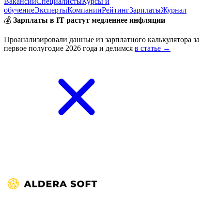
Вакансии
Специалисты
Курсы и
обучение
Эксперты
Компании
Рейтинг
Зарплаты
Журнал
💰
Зарплаты в IT растут медленнее инфляции
Проанализировали данные из зарплатного калькулятора за
первое полугодие 2026 года и делимся
в статье →