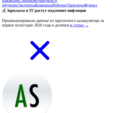
Вакансии
Специалисты
Курсы и
обучение
Эксперты
Компании
Рейтинг
Зарплаты
Журнал
💰
Зарплаты в IT растут медленнее инфляции
Проанализировали данные из зарплатного калькулятора за
первое полугодие 2026 года и делимся
в статье →