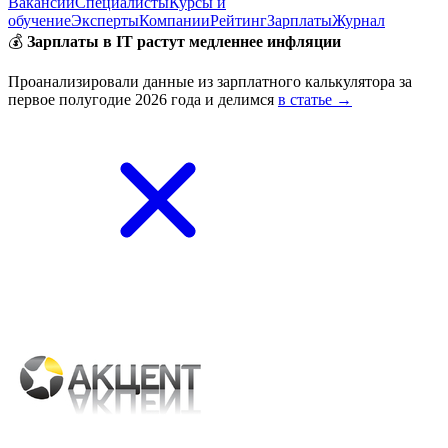
Вакансии
Специалисты
Курсы и
обучение
Эксперты
Компании
Рейтинг
Зарплаты
Журнал
💰
Зарплаты в IT растут медленнее инфляции
Проанализировали данные из зарплатного калькулятора за
первое полугодие 2026 года и делимся
в статье →