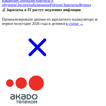
Вакансии
Специалисты
Курсы и
обучение
Эксперты
Компании
Рейтинг
Зарплаты
Журнал
💰
Зарплаты в IT растут медленнее инфляции
Проанализировали данные из зарплатного калькулятора за
первое полугодие 2026 года и делимся
в статье →