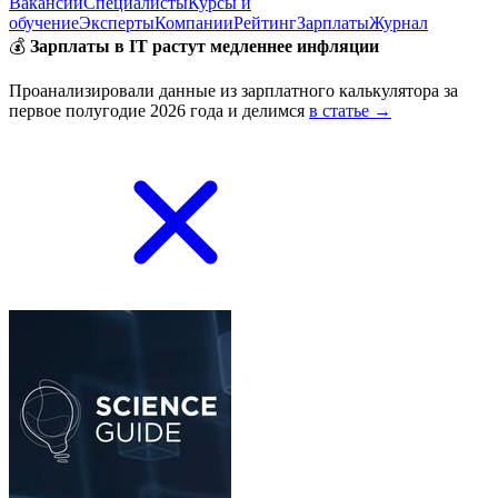
Вакансии
Специалисты
Курсы и
обучение
Эксперты
Компании
Рейтинг
Зарплаты
Журнал
💰
Зарплаты в IT растут медленнее инфляции
Проанализировали данные из зарплатного калькулятора за
первое полугодие 2026 года и делимся
в статье →