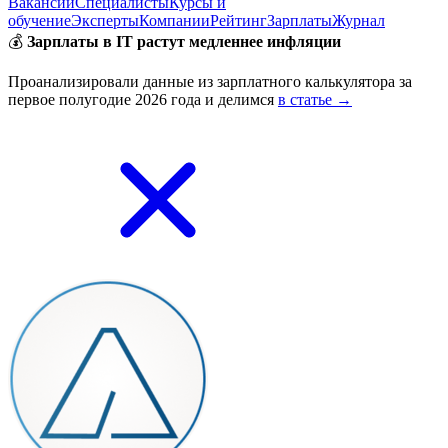
Вакансии
Специалисты
Курсы и
обучение
Эксперты
Компании
Рейтинг
Зарплаты
Журнал
💰
Зарплаты в IT растут медленнее инфляции
Проанализировали данные из зарплатного калькулятора за
первое полугодие 2026 года и делимся
в статье →