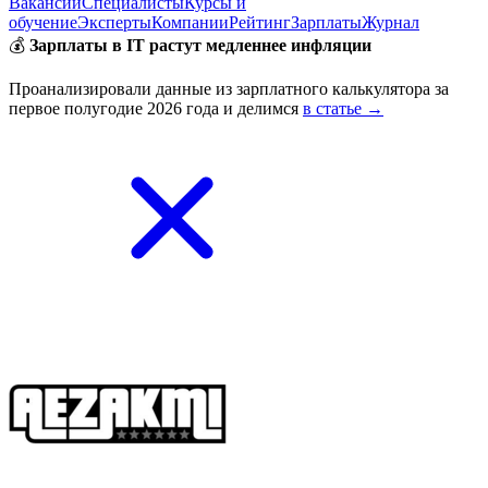
Вакансии
Специалисты
Курсы и
обучение
Эксперты
Компании
Рейтинг
Зарплаты
Журнал
💰
Зарплаты в IT растут медленнее инфляции
Проанализировали данные из зарплатного калькулятора за
первое полугодие 2026 года и делимся
в статье →